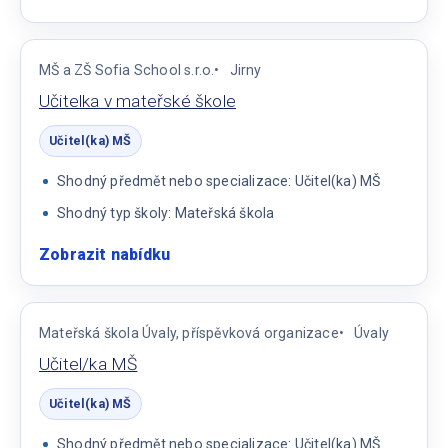
Učitelka
v
mateřské
MŠ a ZŠ Sofia School s.r.o.
Jirny
škole
Učitelka v mateřské škole
Učitel(ka) MŠ
Shodný předmět nebo specializace: Učitel(ka) MŠ
Shodný typ školy: Mateřská škola
Zobrazit nabídku
:
Učitelka
v
mateřské
Mateřská škola Úvaly, příspěvková organizace
Úvaly
škole
Učitel/ka MŠ
Učitel(ka) MŠ
Shodný předmět nebo specializace: Učitel(ka) MŠ