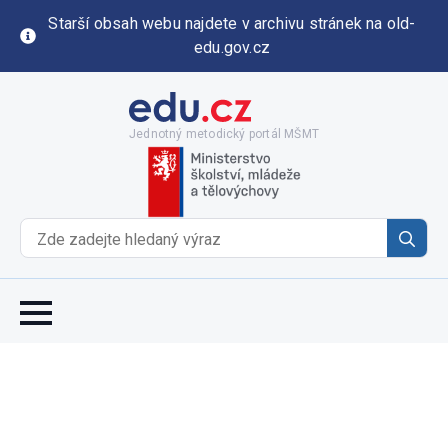
Starší obsah webu najdete v archivu stránek na old-
edu.gov.cz
Jednotný metodický portál MŠMT
Se
for