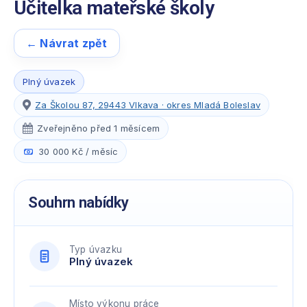
Učitelka mateřské školy
← Návrat zpět
Plný úvazek
Za Školou 87, 29443 Vlkava · okres Mladá Boleslav
Zveřejněno před 1 měsícem
30 000 Kč / měsíc
Souhrn nabídky
Typ úvazku
Plný úvazek
Místo výkonu práce