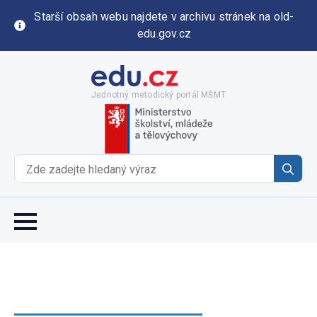
Starší obsah webu najdete v archivu stránek na old-
edu.gov.cz
Jednotný metodický portál MŠMT
Se
for