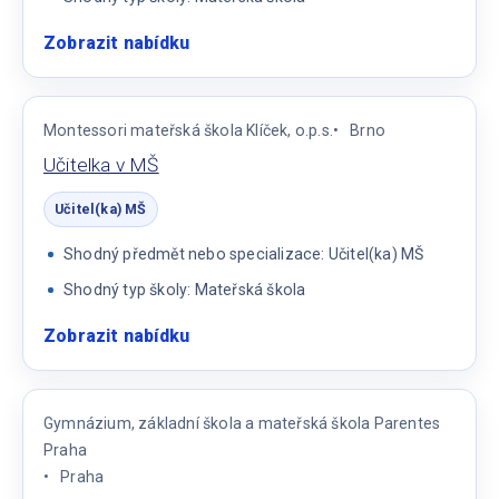
Zobrazit nabídku
:
Učitelka
mateřské
školy
Montessori mateřská škola Klíček, o.p.s.
Brno
Učitelka v MŠ
Učitel(ka) MŠ
Shodný předmět nebo specializace: Učitel(ka) MŠ
Shodný typ školy: Mateřská škola
Zobrazit nabídku
:
Učitelka
v
MŠ
Gymnázium, základní škola a mateřská škola Parentes
Praha
Praha