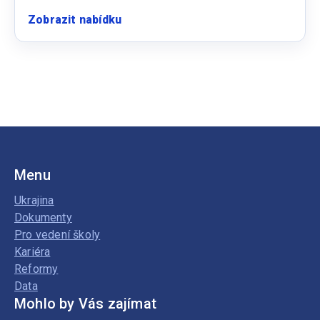
Zobrazit nabídku
:
Učitelka
v
mateřské
škole
Menu
Ukrajina
Dokumenty
Pro vedení školy
Kariéra
Reformy
Data
Mohlo by Vás zajímat