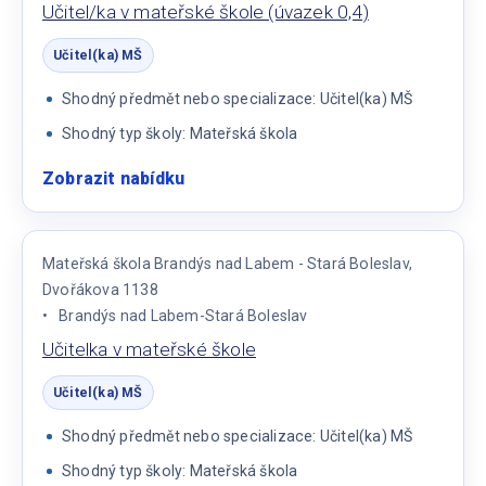
Učitel/ka v mateřské škole (úvazek 0,4)
Učitel(ka) MŠ
Shodný předmět nebo specializace: Učitel(ka) MŠ
Shodný typ školy: Mateřská škola
Zobrazit nabídku
:
Učitel/ka
v
mateřské
Mateřská škola Brandýs nad Labem - Stará Boleslav,
škole
Dvořákova 1138
(úvazek
Brandýs nad Labem-Stará Boleslav
0,4)
Učitelka v mateřské škole
Učitel(ka) MŠ
Shodný předmět nebo specializace: Učitel(ka) MŠ
Shodný typ školy: Mateřská škola