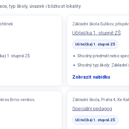
e, typ školy, úvazek i blízkost lokality.
ichlínek
Základní škola Sulíkov, přísp
Učitel/ka 1. stupně ZŠ
Učitel(ka) 1. stupně ZŠ
ka) 1. stupně ZŠ
Shodný předmět nebo specia
Shodný typ školy: Základní 
Zobrazit nabídku
:
Učitel/k
1.
stupně
 okres Brno-venkov,
Základní škola, Praha 4, Ke K
ZŠ
Speciální pedagog
Učitel(ka) 1. stupně ZŠ