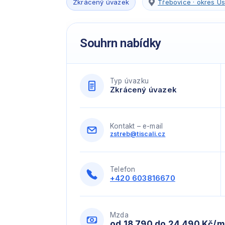
Zkrácený úvazek
Třebovice · okres Úst
Souhrn nabídky
Typ úvazku
Zkrácený úvazek
Kontakt – e-mail
zstreb@tiscali.cz
Telefon
+420 603816670
Mzda
od 18 790 do 24 490 Kč/m