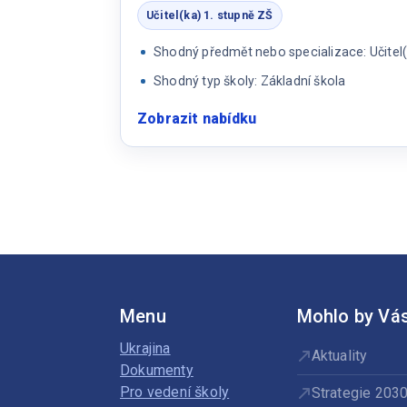
Učitel(ka) 1. stupně ZŠ
Shodný předmět nebo specializace: Učitel(
Shodný typ školy: Základní škola
Zobrazit nabídku
:
Učitel/ka
1.
stupně
základní
školy
Menu
Mohlo by Vás
Ukrajina
Aktuality
Dokumenty
Pro vedení školy
Strategie 203