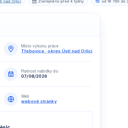
í nad Orlicí
Zveřejněno před 4 týdny
od 18 790 do 
Místo výkonu práce
Třebovice · okres Ústí nad Orlicí
Platnost nabídky do
07/08/2026
Web
webové stránky
ěsíc