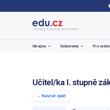
Jednotný metodický portál MŠMT
Ukrajina
Dokumenty
Pro vedení
Učitel/ka I. stupně zá
← Návrat zpět