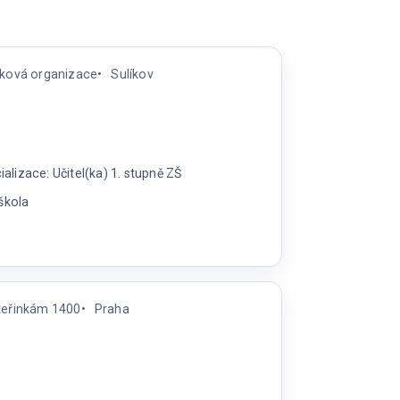
ěvková organizace
Sulíkov
lizace: Učitel(ka) 1. stupně ZŠ
škola
a
ateřinkám 1400
Praha