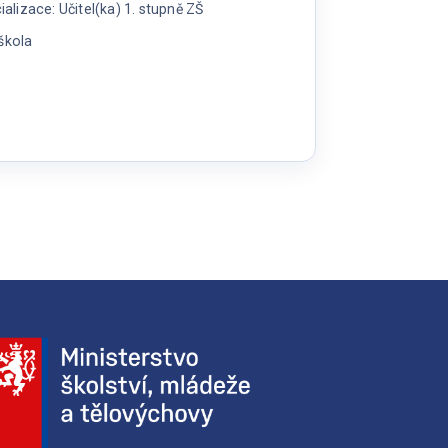
lizace: Učitel(ka) 1. stupně ZŠ
škola
í
g