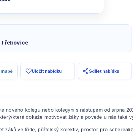
a Třebovice
a mapě
Uložit nabídku
Sdílet nabídku
me nového kolegu nebo kolegyni s nástupem od srpna 20
 který/která dokáže motivovat žáky a povede u nás také v
 žáků ve třídě, přátelský kolektiv, prostor pro seberealiz