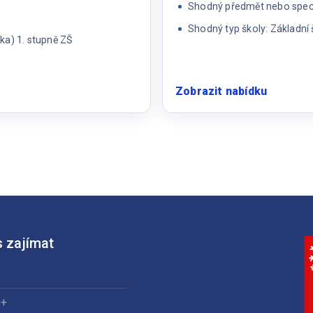
Shodný předmět nebo specia
Shodný typ školy: Základní 
ka) 1. stupně ZŠ
Zobrazit nabídku
:
Speciáln
pedago
 zajímat
0+