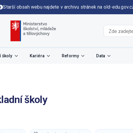
Starší obsah webu najdete v archivu stránek na old-edu.gov.c
 školy
Kariéra
Reformy
Data
kladní školy