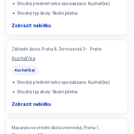
Shodný předmět nebo specializace: Kuchař(ka)
Shodný typ školy: Školní jídelna
Zobrazit nabídku
:
Učitelka
praktického
vyučování
Základní škola, Praha 8, Žernosecká 3
Praha
–
Kuchař/ka
gastronomie
(kuchař/ka)
Kuchař(ka)
Shodný předmět nebo specializace: Kuchař(ka)
Shodný typ školy: Školní jídelna
Zobrazit nabídku
:
Kuchař/ka
Masarykova střední škola chemická, Praha 1,