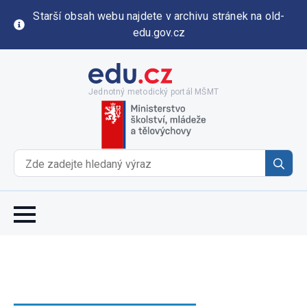
Starší obsah webu najdete v archivu stránek na old-
edu.gov.cz
Jednotný metodický portál MŠMT
Se
for