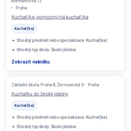
Křemencova 12
Praha
Kuchař/ka, pomocný/ná kuchař/ka
Kuchař(ka)
Shodný předmět nebo specializace: Kuchař(ka)
Shodný typ školy: Školní jídelna
Zobrazit nabídku
:
Kuchař/ka,
pomocný/ná
kuchař/ka
Základní škola, Praha 8, Žernosecká 3
Praha
Kuchařku do školní jídelny
Kuchař(ka)
Shodný předmět nebo specializace: Kuchař(ka)
Shodný typ školy: Školní jídelna