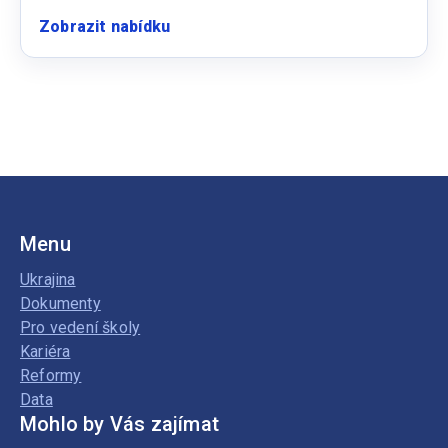
Zobrazit nabídku
:
Kuchařku
do
školní
jídelny
Menu
Ukrajina
Dokumenty
Pro vedení školy
Kariéra
Reformy
Data
Mohlo by Vás zajímat