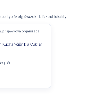
e, typ školy, úvazek i blízkost lokality.
š, příspěvková organizace
 Kuchař-číšník a Cukrář
(ka) SŠ