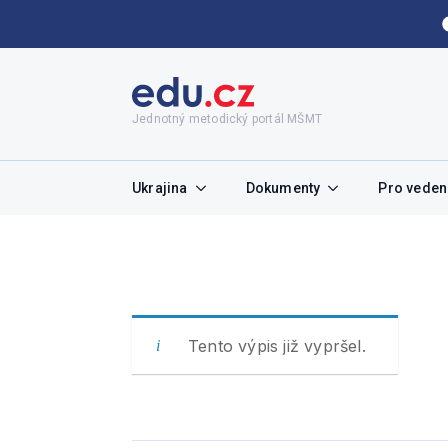
Jednotný metodický portál MŠMT
Ukrajina
Dokumenty
Pro vedení
Tento výpis již vypršel.