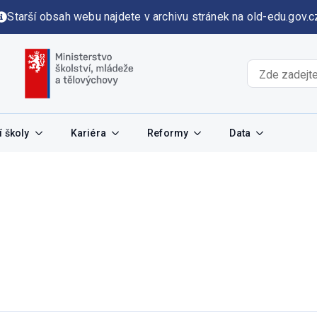
Starší obsah webu najdete v archivu stránek na old-edu.gov.c
 školy
Kariéra
Reformy
Data