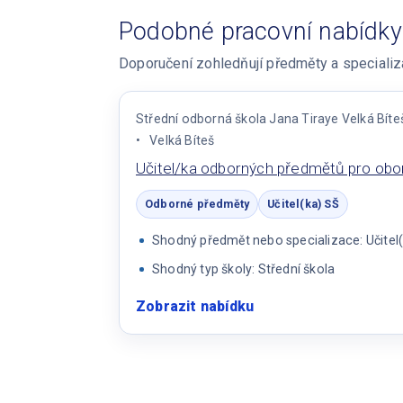
Podobné pracovní nabídky
Doporučení zohledňují předměty a specializac
Střední odborná škola Jana Tiraye Velká Bíte
Velká Bíteš
Učitel/ka odborných předmětů pro obor
Odborné předměty
Učitel(ka) SŠ
Shodný předmět nebo specializace: Učitel
Shodný typ školy: Střední škola
Zobrazit nabídku
:
Učitel/ka
odborných
předmětů
pro