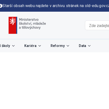
Starší obsah webu najdete v archivu stránek na old-edu.gov.c
 školy
Kariéra
Reformy
Data