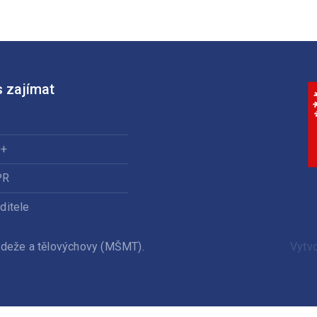
 zajímat
0+
PR
ditele
ládeže a tělovýchovy (MŠMT).
Vytv