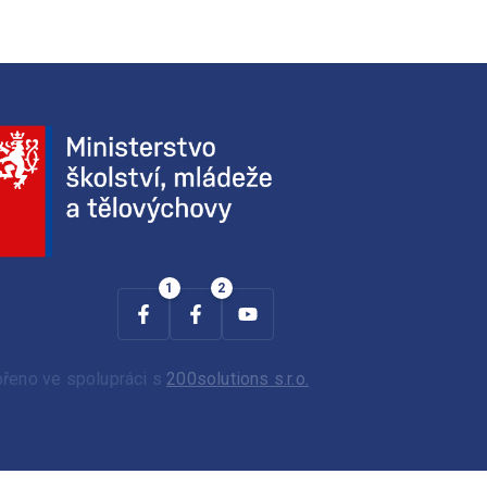
ořeno ve spolupráci s
200solutions s.r.o.