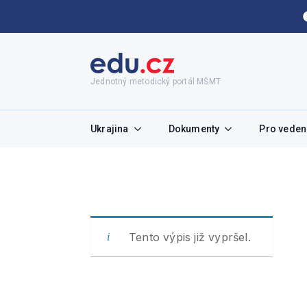
Jednotný metodický portál MŠMT
Ukrajina
Dokumenty
Pro vedení
Tento výpis již vypršel.