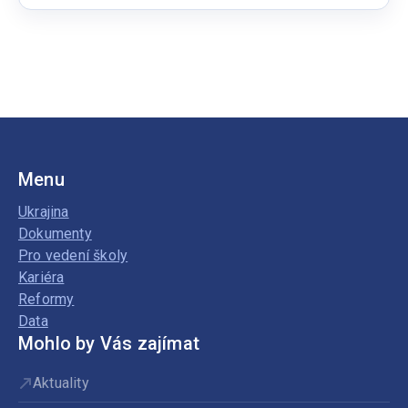
Učitel/ka
mateřské
školy
Menu
Ukrajina
Dokumenty
Pro vedení školy
Kariéra
Reformy
Data
Mohlo by Vás zajímat
Aktuality