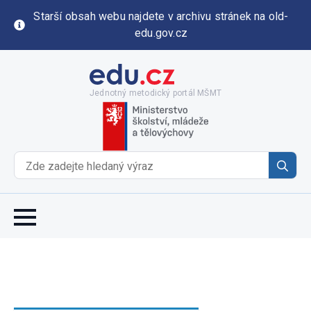
Starší obsah webu najdete v archivu stránek na old-
edu.gov.cz
Jednotný metodický portál MŠMT
Se
for