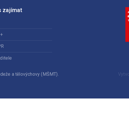
 zajímat
0+
PR
ditele
ládeže a tělovýchovy (MŠMT).
Vytv