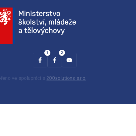
ořeno ve spolupráci s
200solutions s.r.o.