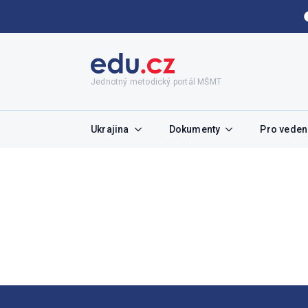
Jednotný metodický portál MŠMT
Ukrajina
Dokumenty
Pro vedení