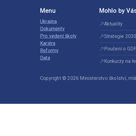
Menu
Mohlo by Vás
Ukrajina
Aktuality
Dokumenty
Pro vedení školy
Strategie 203
Kariéra
Poučení o GD
Reformy
Data
Konkurzy na ře
Copyright © 2026 Ministerstvo školství, m