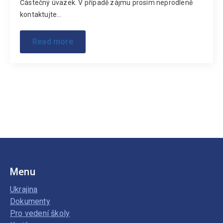
Částečný úvazek. V případě zájmu prosím neprodleně
kontaktujte…
Read more
Menu
Ukrajina
Dokumenty
Pro vedení školy