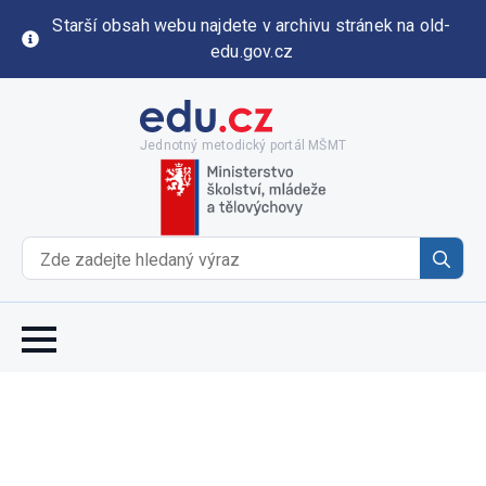
Starší obsah webu najdete v archivu stránek na old-
edu.gov.cz
Jednotný metodický portál MŠMT
Se
for