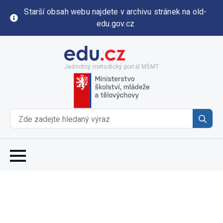
Starší obsah webu najdete v archivu stránek na old-
edu.gov.cz
Jednotný metodický portál MŠMT
Se
for