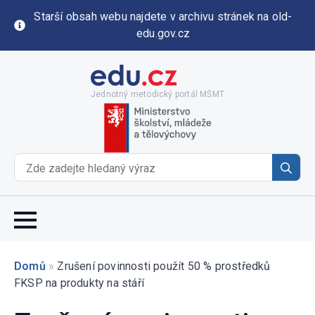
Starší obsah webu najdete v archivu stránek na old-
edu.gov.cz
Jednotný metodický portál MŠMT
Se
for
Domů
»
Zrušení povinnosti použít 50 % prostředků
FKSP na produkty na stáří