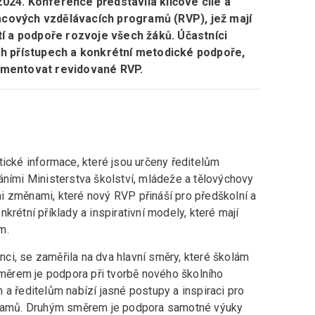
 2024. Konference představila klíčové cíle a
ámcových vzdělávacích programů (RVP), jež mají
í a podpoře rozvoje všech žáků. Účastníci
h přístupech a konkrétní metodické podpoře,
ementovat revidované RVP.
tické informace, které jsou určeny ředitelům
áními Ministerstva školství, mládeže a tělovýchovy
i změnami, které nový RVP přináší pro předškolní a
krétní příklady a inspirativní modely, které mají
m.
ci, se zaměřila na dva hlavní směry, které školám
ěrem je podpora při tvorbě nového školního
 a ředitelům nabízí jasné postupy a inspiraci pro
ogramů. Druhým směrem je podpora samotné výuky