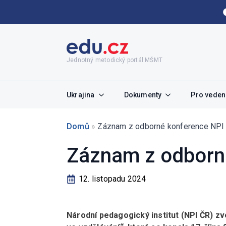
Jednotný metodický portál MŠMT
Ukrajina
Dokumenty
Pro vedení
Domů
»
Záznam z odborné konference NPI 
Záznam z odborné
12. listopadu 2024
Národní pedagogický institut (NPI ČR) z