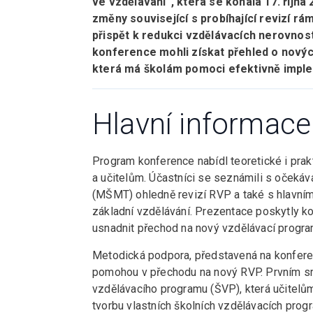
ve vzdělávání“, která se konala 17. října
změny související s probíhající revizí r
přispět k redukci vzdělávacích nerovnost
konference mohli získat přehled o novýc
která má školám pomoci efektivně impl
Hlavní informace
Program konference nabídl teoretické i prak
a učitelům. Účastníci se seznámili s očekáv
(MŠMT) ohledně revizí RVP a také s hlavním
základní vzdělávání. Prezentace poskytly kon
usnadnit přechod na nový vzdělávací progra
Metodická podpora, představená na konferen
pomohou v přechodu na nový RVP. Prvním sm
vzdělávacího programu (ŠVP), která učitelům
tvorbu vlastních školních vzdělávacích pr