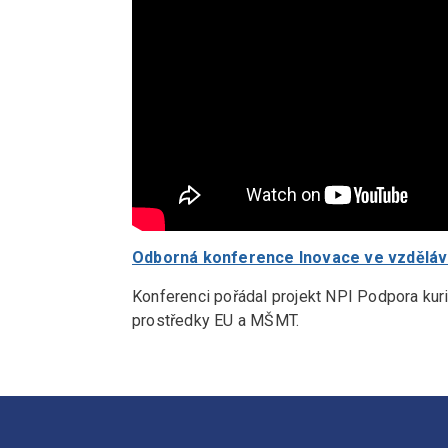
Odborná konference Inovace ve vzděláván
Konferenci pořádal projekt NPI Podpora kurik
prostředky EU a MŠMT.