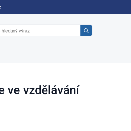
z
Search
for:
 ve vzdělávání