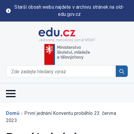
Starší obsah webu najdete v archivu stránek na old-
edu.gov.cz
Jednotný metodický portál MŠMT
Se
for
Domů
»
První jednání Konventu proběhlo 23. června
2023