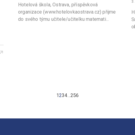
3.
Hotelová škola, Ostrava, příspěvková
organizace (www.hotelovkaostrava.cz) přijme
H
do svého týmu učitele/učitelku matemati...
S
o
1
2
3
4
…
256