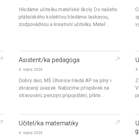
Hledáme učitelku mateřské školy Do našeho
C
přátelského kolektivu hledáme laskavou,
s
zodpovědnou a kreativní učitelku Mateř...
v
Asistent/ka pedagoga
U
4. srpna 2026
4.
Dobrý den, MŠ Úhonice hledá AP na plný i
Z
zkrácený úvazek. Nabízíme příspěvek na
V
stravování, penzijní připojištění, přáte...
p
Učitel/ka matematiky
U
g
4. srpna 2026