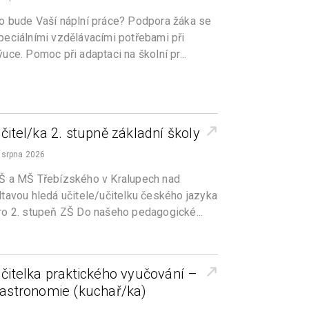
o bude Vaší náplní práce? Podpora žáka se
peciálními vzdělávacími potřebami při
ýuce. Pomoc při adaptaci na školní pr...
čitel/ka 2. stupně základní školy
 srpna 2026
Š a MŠ Třebízského v Kralupech nad
ltavou hledá učitele/učitelku českého jazyka
ro 2. stupeň ZŠ Do našeho pedagogické...
čitelka praktického vyučování –
astronomie (kuchař/ka)