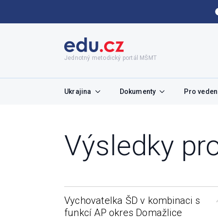
Jednotný metodický portál MŠMT
Ukrajina
Dokumenty
Pro vedení
Výsledky pro
Vychovatelka ŠD v kombinaci s
funkcí AP okres Domažlice