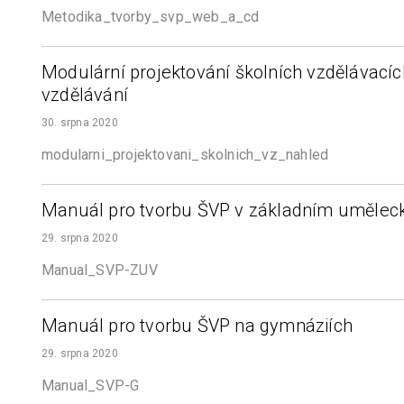
Metodika_tvorby_svp_web_a_cd
Modulární projektování školních vzdělávac
vzdělávání
30. srpna 2020
modularni_projektovani_skolnich_vz_nahled
Manuál pro tvorbu ŠVP v základním umělec
29. srpna 2020
Manual_SVP-ZUV
Manuál pro tvorbu ŠVP na gymnáziích
29. srpna 2020
Manual_SVP-G