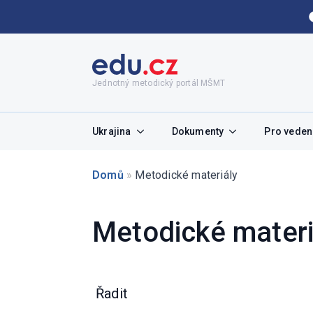
Jednotný metodický portál MŠMT
Ukrajina
Dokumenty
Pro vedení
Domů
»
Metodické materiály
Metodické materi
Řadit