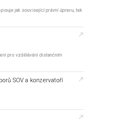
suje jak související právní úpravu, tak
ní pro vzdělávání distančním
orů SOV a konzervatoří