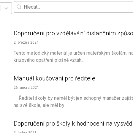
Hledat
Hledat
Doporučení pro vzdělávání distančním způs
2. března 2021
Tento metodický materiál je určen mateřským školám, na
krizového opatření plošně vztah...
Manuál koučování pro ředitele
26. února 2021
Ředitel školy by neměl být jen schopný manažer zajišťu
na své škole, ale měl by ...
Doporučení pro školy k hodnocení na vysvědč
5. ledna 2021