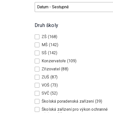
Řadit
Řadit
Druh školy
Druh školy
ZŠ
(168)
MŠ
(142)
SŠ
(142)
Konzervatoře
(109)
Zřizovatel
(88)
ZUŠ
(87)
VOŠ
(73)
SVČ
(52)
Školská poradenská zařízení
(39)
Školská zařízení pro výkon ochranné