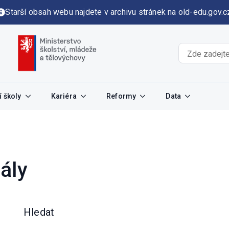
Starší obsah webu najdete v archivu stránek na old-edu.gov.c
 školy
Kariéra
Reformy
Data
ály
Hledat