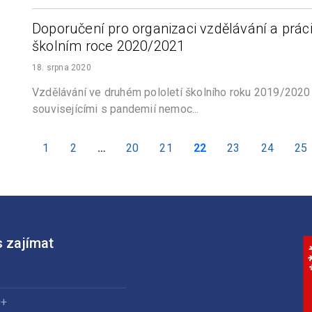
Doporučení pro organizaci vzdělávání a prá
školním roce 2020/2021
18. srpna 2020
Vzdělávání ve druhém pololetí školního roku 2019/202
souvisejícími s pandemií nemoc...
1
2
…
20
21
22
23
24
25
 zajímat
0+